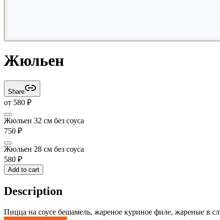
Жюльен
Share
от
580
₽
Жюльен 32 см без соуса
750
₽
Жюльен 28 см без соуса
580
₽
Add to cart
Description
Пицца на соусе бешамель, жареное куриное филе, жареные в с